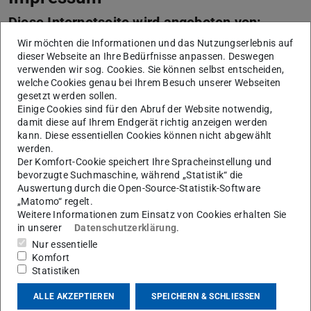
Diese Internetseite wird angeboten von:
Wir möchten die Informationen und das Nutzungserlebnis auf
Technische Universität Darmstadt
dieser Webseite an Ihre Bedürfnisse anpassen. Deswegen
Karolinenplatz 5
verwenden wir sog. Cookies. Sie können selbst entscheiden,
welche Cookies genau bei Ihrem Besuch unserer Webseiten
64289
Darmstadt
gesetzt werden sollen.
+49 6151 16-01
Einige Cookies sind für den Abruf der Website notwendig,
damit diese auf Ihrem Endgerät richtig anzeigen werden
vertreten durch die Präsidentin der Technischen
kann. Diese essentiellen Cookies können nicht abgewählt
Universität Darmstadt, Prof. Dr. Tanja Brühl
werden.
Der Komfort-Cookie speichert Ihre Spracheinstellung und
Die Technische Universität Darmstadt ist eine
bevorzugte Suchmaschine, während „Statistik“ die
rechtsfähige Körperschaft des öffentlichen Rechts gemäß
Auswertung durch die Open-Source-Statistik-Software
„Matomo“ regelt.
§ 1 Abs. 1 i.V.m. § 2 Abs. 1 Nr. 1 HHG (Hessisches
Weitere Informationen zum Einsatz von Cookies erhalten Sie
Hochschulgesetz vom 14. Dezember 2009, GVBl. I S.
in unserer
Datenschutzerklärung
.
666). Seit dem In-Kraft-Treten des TU Darmstadt-Gesetzes
Nur essentielle
Komfort
(Gesetz zur organisatorischen Fortentwicklung der
Statistiken
Technischen Universität Darmstadt vom 05. Dezember
2004, GVBl. I S. 382, in der Fassung vom 14. Dezember
ALLE AKZEPTIEREN
SPEICHERN & SCHLIESSEN